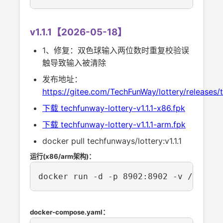
v1.1.1【2026-05-18】
1、修复：双色球输入两位数时重复校验误
触导致输入被清除
发布地址：
https://gitee.com/TechFunWay/lottery/releases/ta
下载 techfunway-lottery-v1.1.1-x86.fpk
下载 techfunway-lottery-v1.1.1-arm.fpk
docker pull techfunways/lottery:v1.1.1
运行(x86/arm架构)：
docker run -d -p 8902:8902 -v /path/t
docker-compose.yaml：