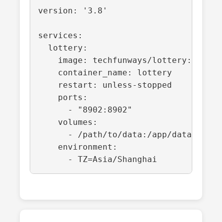
version: '3.8'

services:

  lottery:

    image: techfunways/lottery:v1.0.0

    container_name: lottery

    restart: unless-stopped

    ports:

      - "8902:8902"

    volumes:

      - /path/to/data:/app/data

    environment:
