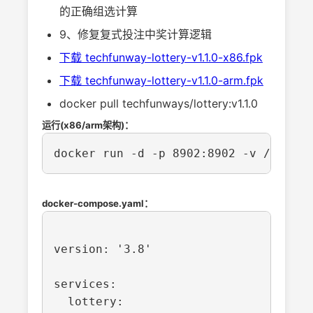
的正确组选计算
9、修复复式投注中奖计算逻辑
下载 techfunway-lottery-v1.1.0-x86.fpk
下载 techfunway-lottery-v1.1.0-arm.fpk
docker pull techfunways/lottery:v1.1.0
运行(x86/arm架构)：
docker run -d -p 8902:8902 -v /path/t
docker-compose.yaml：
version: '3.8'

services:

  lottery:
