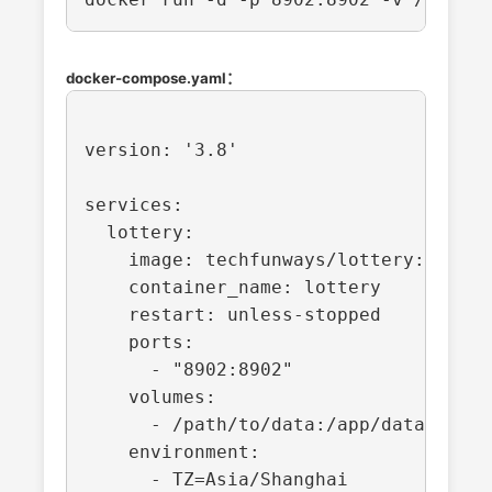
docker-compose.yaml：
version: '3.8'

services:

  lottery:

    image: techfunways/lottery:v1.1.2

    container_name: lottery

    restart: unless-stopped

    ports:

      - "8902:8902"

    volumes:

      - /path/to/data:/app/data

    environment:
